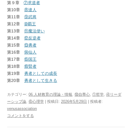
第９章
⑦求道者
第10章
⑧達人
第11章
⑨武将
第12章
➉覇王
第13章
⑪魔法使い
第14章
⑫反逆者
第15章
⑬勇者
第16章
⑭仙人
第17章
⑮国王
第18章
⑯賢者
第19章
勇者としての成長
第20章
勇者として生きる
カテゴリー:
06.人材教育の理論・情報
,
⑩自尊心
,
①哲学
,
④リーダ
ーシップ論
,
⑥心理学
| 投稿日:
2026年5月29日
|
投稿者:
venusassociation
コメントをする