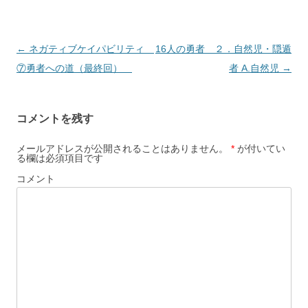
投
←
ネガティブケイパビリティ
16人の勇者 ２．自然児・隠遁
稿
⑦勇者への道（最終回）
者 A.自然児
→
ナ
ビ
コメントを残す
ゲ
ー
メールアドレスが公開されることはありません。
*
が付いてい
る欄は必須項目です
シ
コメント
ョ
ン