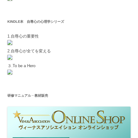
KINDLE本 自尊心の心理学シリーズ
1.自尊心の重要性
2.自尊心が全てを変える
３.To be a Hero
研修マニュアル・教材販売