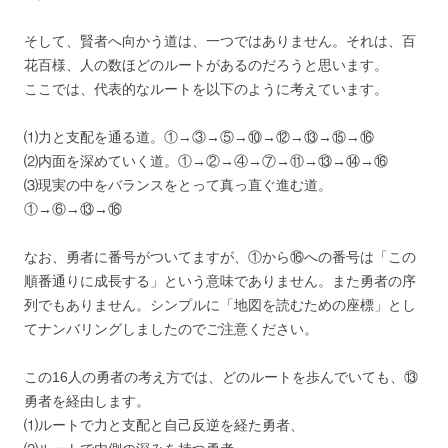
そして、賢者へ向かう道は、一つではありません。それは、百
花百様、人の数ほどのルートがあるのだろうと思います。
ここでは、代表的なルートを以下のように考えています。
⑴力と支配を通る道。①→③→⑤→⑩→⑫→⑬→⑮→⑯
⑵内面を深めていく道。①→②→④→⑦→⑪→⑬→⑭→⑯
⑶現実の中をバランスをとって真っ直ぐ進む道。
①→⑥→⑬→⑯
なお、勇者に番号がついてますが、①から⑯への番号は「この
順番通りに成長する」という意味でありません。また勇者の序
列でもありません。シンプルに「地図を読むための座標」とし
てナンバリングしましたのでご注意ください。
この16人の勇者の考え方では、どのルートを歩んでいても、⑬
勇者を経由します。
⑴ルートで力と支配と自己反逆を経た勇者、