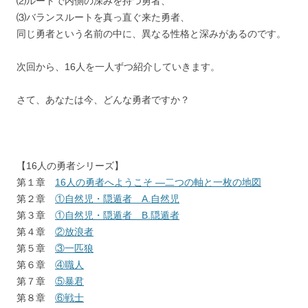
⑵ルートで内側の深みを持つ勇者、
⑶バランスルートを真っ直ぐ来た勇者、
同じ勇者という名前の中に、異なる性格と深みがあるのです。
次回から、16人を一人ずつ紹介していきます。
さて、あなたは今、どんな勇者ですか？
【16人の勇者シリーズ】
第１章
16人の勇者へようこそ ―二つの軸と一枚の地図
第２章
①自然児・隠遁者 A.自然児
第３章
①自然児・隠遁者 B.隠遁者
第４章
②放浪者
第５章
③一匹狼
第６章
④職人
第７章
⑤暴君
第８章
⑥戦士