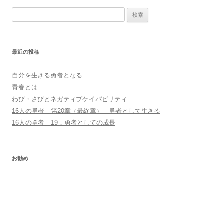
検
索
:
最近の投稿
自分を生きる勇者となる
青春とは
わび・さびとネガティブケイパビリティ
16人の勇者 第20章（最終章） 勇者として生きる
16人の勇者 19．勇者としての成長
お勧め