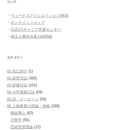
リンク
・
ヴィーナスアソシエイションWEB
・
オンラインショップ
・
CLECSキャリア支援センター
・
或る人事担当者の回想録
カテゴリー
01.自己紹介
(1)
02.経営日誌
(360)
03.研修日誌
(101)
04.大学授業日誌
(69)
05.詩・メッセージ
(54)
06.人材教育の理論・情報
(289)
⑩自尊心
(62)
①哲学
(55)
②経営管理論
(22)