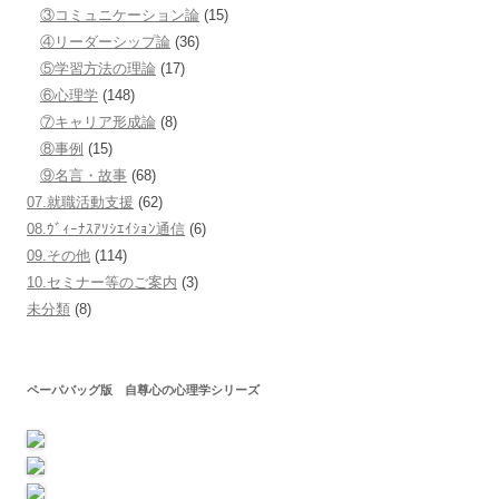
③コミュニケーション論
(15)
④リーダーシップ論
(36)
⑤学習方法の理論
(17)
⑥心理学
(148)
⑦キャリア形成論
(8)
⑧事例
(15)
⑨名言・故事
(68)
07.就職活動支援
(62)
08.ｳﾞｨｰﾅｽｱｿｼｴｲｼｮﾝ通信
(6)
09.その他
(114)
10.セミナー等のご案内
(3)
未分類
(8)
ペーパバッグ版 自尊心の心理学シリーズ