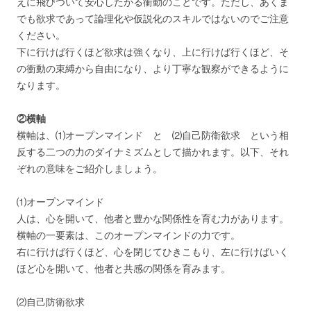
えに飛びついて安心したがる衝動のことです。ただし、あくま
でも欲求であって論理化や仮説化のスキルではないのでご注意
ください。
下に行けば行くほど欲求は強くなり、上に行けば行くほど、そ
の衝動の束縛から自由になり、より丁寧な観察ができるように
なります。
②横軸
横軸は、⑴オープンマインド と ⑵自己防衛欲求 という相
反する二つの力のダイナミズムとして描かれます。以下、それ
ぞれの意味をご紹介しましょう。
⑴オープンマインド
人は、心を開いて、他者と豊かな関係性を育む力があります。
横軸の一要素は、このオープンマインドの力です。
右に行けば行くほど、心を閉じてひきこもり、左に行けばいく
ほど心を開いて、他者と共感の関係を育みます。
⑵自己防衛欲求