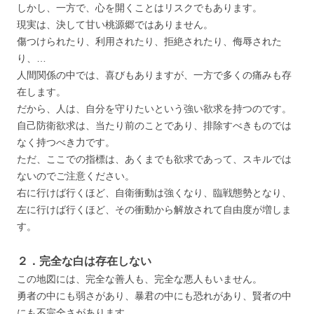
しかし、一方で、心を開くことはリスクでもあります。
現実は、決して甘い桃源郷ではありません。
傷つけられたり、利用されたり、拒絶されたり、侮辱された
り、…
人間関係の中では、喜びもありますが、一方で多くの痛みも存
在します。
だから、人は、自分を守りたいという強い欲求を持つのです。
自己防衛欲求は、当たり前のことであり、排除すべきものでは
なく持つべき力です。
ただ、ここでの指標は、あくまでも欲求であって、スキルでは
ないのでご注意ください。
右に行けば行くほど、自衛衝動は強くなり、臨戦態勢となり、
左に行けば行くほど、その衝動から解放されて自由度が増しま
す。
２．完全な白は存在しない
この地図には、完全な善人も、完全な悪人もいません。
勇者の中にも弱さがあり、暴君の中にも恐れがあり、賢者の中
にも不完全さがあります。