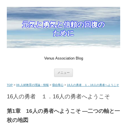
元気と勇気と信頼の回復の
ために
Venus Association Blog
コ
メニュー
ン
テ
ン
TOP
>
06.人材教育の理論・情報
>
⑩自尊心
>
16人の勇者 １．16人の勇者へようこそ
ツ
へ
移
16人の勇者 １．16人の勇者へようこそ
動
第1章 16人の勇者へようこそ ―二つの軸と一
枚の地図