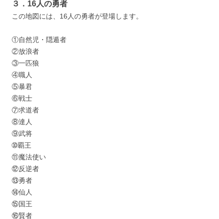
３．16人の勇者
この地図には、16人の勇者が登場します。
①自然児・隠遁者
②放浪者
③一匹狼
④職人
⑤暴君
⑥戦士
⑦求道者
⑧達人
⑨武将
➉覇王
⑪魔法使い
⑫反逆者
⑬勇者
⑭仙人
⑮国王
⑯賢者