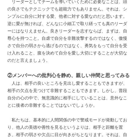
リーダーとしてチームを導いていくために必要なことは、頭
の良さでもテクニックでも超能力でもありません。それは、シ
ンプルに自分に対する愛、他者に対する愛なのだと思います。
逆に愛が無ければ、どんなに小細工で取り繕っても真のリーダ
ーにはなりえません。良きリーダーを志すならば、まずは、自
尊心を持つこと。自虐で自分を非難攻撃するのではなく、傲慢
さで自分の弱さから逃げるのではなく、勇気をもって自分を受
け入れること、腹を決めて自分を愛し大切にすることが大切な
のだと言えましょう。
②メンバーへの批判心を静め、親しい仲間と思ってみる
人は、相手の良いところを見出し愛することもできますが、
相手の欠点を見つけて非難することもできます。しかし、普段
自分の心の中で、無意識的に相手にしていることは、意外なこ
とに後者の非難することではないでしょうか。
私たちは、基本的に人間関係の中で警戒モードが発動してお
り、他人の美徳や善性を見るというよりは、相手と距離を置
き、相手の弱さや欠点に目が向きがちとなります。それは、自