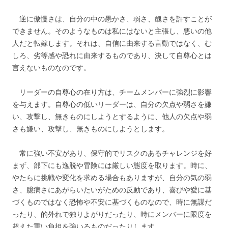
逆に傲慢さは、自分の中の愚かさ、弱さ、醜さを許すことが
できません。そのようなものは私にはないと主張し、悪いの他
人だと転嫁します。それは、自信に由来する言動ではなく、む
しろ、劣等感や恐れに由来するものであり、決して自尊心とは
言えないものなのです。
リーダーの自尊心の在り方は、チームメンバーに強烈に影響
を与えます。自尊心の低いリーダーは、自分の欠点や弱さを嫌
い、攻撃し、無きものにしようとするように、他人の欠点や弱
さも嫌い、攻撃し、無きものにしようとします。
常に強い不安があり、保守的でリスクのあるチャレンジを好
まず、部下にも逸脱や冒険には厳しい態度を取ります。時に、
やたらに挑戦や変化を求める場合もありますが、自分の気の弱
さ、臆病さにあがらいたいがための反動であり、喜びや愛に基
づくものではなく恐怖や不安に基づくものなので、時に無謀だ
ったり、的外れで独りよがりだったり、時にメンバーに限度を
超えた重い負担を強いるものだったりします。