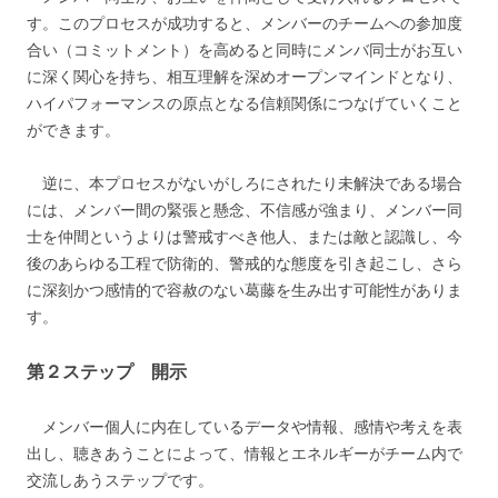
す。このプロセスが成功すると、メンバーのチームへの参加度
合い（コミットメント）を高めると同時にメンバ同士がお互い
に深く関心を持ち、相互理解を深めオープンマインドとなり、
ハイパフォーマンスの原点となる信頼関係につなげていくこと
ができます。
逆に、本プロセスがないがしろにされたり未解決である場合
には、メンバー間の緊張と懸念、不信感が強まり、メンバー同
士を仲間というよりは警戒すべき他人、または敵と認識し、今
後のあらゆる工程で防衛的、警戒的な態度を引き起こし、さら
に深刻かつ感情的で容赦のない葛藤を生み出す可能性がありま
す。
第２ステップ 開示
メンバー個人に内在しているデータや情報、感情や考えを表
出し、聴きあうことによって、情報とエネルギーがチーム内で
交流しあうステップです。