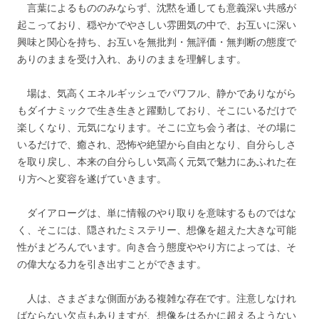
言葉によるもののみならず、沈黙を通しても意義深い共感が
起こっており、穏やかでやさしい雰囲気の中で、お互いに深い
興味と関心を持ち、お互いを無批判・無評価・無判断の態度で
ありのままを受け入れ、ありのままを理解します。
場は、気高くエネルギッシュでパワフル、静かでありながら
もダイナミックで生き生きと躍動しており、そこにいるだけで
楽しくなり、元気になります。そこに立ち会う者は、その場に
いるだけで、癒され、恐怖や絶望から自由となり、自分らしさ
を取り戻し、本来の自分らしい気高く元気で魅力にあふれた在
り方へと変容を遂げていきます。
ダイアローグは、単に情報のやり取りを意味するものではな
く、そこには、隠されたミステリー、想像を超えた大きな可能
性がまどろんでいます。向き合う態度ややり方によっては、そ
の偉大なる力を引き出すことができます。
人は、さまざまな側面がある複雑な存在です。注意しなけれ
ばならない欠点もありますが、想像をはるかに超えるようない