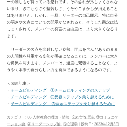
ーの誰しもが持っている恐れです。その恐れが払しょくされな
い限り、ぎこちなさや堅苦しさ、うそやごまかしが消えること
はありません。しかし、一旦、リーダーの自己開示、特に自分
の弱さや欠点についての開示がなされると、そうした懸念は払
しょくされて、メンバーの発言の自由度は、より大きくなるり
ます。
リーダーの欠点を非難しない姿勢、弱点を含んだありのまま
の人間性を尊重する姿勢が明確になることは、メンバーに大き
な勇気を与えます。メンバーは、過度に緊張することなく、よ
うやく本来の自分らしい力を発揮できるようになるのです。
＜関連記事＞
・
チームビルディング ①チームビルディングのステップ
・
チームビルディング ②受容ステップを乗り越えるために
・
チームビルディング ③開示ステップを乗り越えるために
カテゴリー:
06.人材教育の理論・情報
,
②経営管理論
,
③コミュニケ
ーション論
,
④リーダーシップ論
,
⑥心理学
| 投稿日:
2023年12月3日