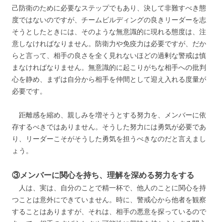
己防衛のために必要なステップでもあり、決して非難すべき態
度ではないのですが、チームビルディングの良きリーダーを志
そうとしたときには、そのような無意識的に現れる態度は、注
意しなければなりません。防衛力や免疫力は必要ですが、だか
らと言って、相手の良さを全く見れないほどの過剰な警戒は慎
まなければなりません。無意識的に起こりがちな相手への批判
心を静め、まずは自分から相手を仲間として迎え入れる度量が
必要です。
距離感を縮め、親しみを増そうとする努力を、メンバーに依
存するべきではありません。そうした努力には勇気が必要であ
り、リーダーこそがそうした勇気を担うべきなのだと言えまし
ょう。
③メンバーに関心を持ち、理解を深める努力をする
人は、実は、自分のことで精一杯で、他人のことに関心を持
つことは意外にできていません。時に、警戒心から他者を観察
することはありますが、それは、相手の悪意を探っているので