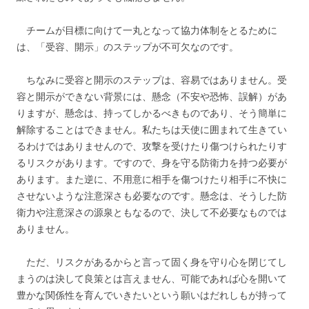
チームが目標に向けて一丸となって協力体制をとるために
は、「受容、開示」のステップが不可欠なのです。
ちなみに受容と開示のステップは、容易ではありません。受
容と開示ができない背景には、懸念（不安や恐怖、誤解）があ
りますが、懸念は、持ってしかるべきものであり、そう簡単に
解除することはできません。私たちは天使に囲まれて生きてい
るわけではありませんので、攻撃を受けたり傷つけられたりす
るリスクがあります。ですので、身を守る防衛力を持つ必要が
あります。また逆に、不用意に相手を傷つけたり相手に不快に
させないような注意深さも必要なのです。懸念は、そうした防
衛力や注意深さの源泉ともなるので、決して不必要なものでは
ありません。
ただ、リスクがあるからと言って固く身を守り
心を閉じて
し
まうのは決して良策とは言えません、可能であれば心を開いて
豊かな関係性を育んでいきたいという願いはだれしもが持って