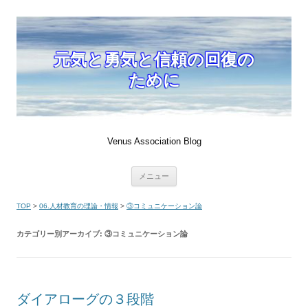
元気と勇気と信頼の回復の
ために
Venus Association Blog
コ
メニュー
ン
テ
ン
TOP
>
06.人材教育の理論・情報
>
③コミュニケーション論
ツ
へ
移
カテゴリー別アーカイブ:
③コミュニケーション論
動
ダイアローグの３段階