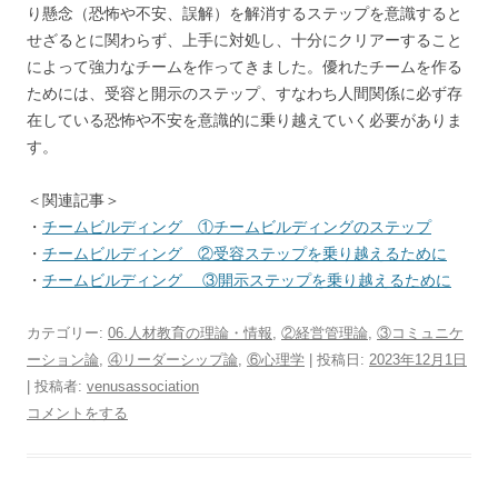
り懸念（恐怖や不安、誤解）を解消するステップを意識すると
せざるとに関わらず、上手に対処し、十分にクリアーすること
によって強力なチームを作ってきました。優れたチームを作る
ためには、受容と開示のステップ、すなわち人間関係に必ず存
在している恐怖や不安を意識的に乗り越えていく必要がありま
す。
＜関連記事＞
・
チームビルディング ①チームビルディングのステップ
・
チームビルディング ②受容ステップを乗り越えるために
・
チームビルディング ③開示ステップを乗り越えるために
カテゴリー:
06.人材教育の理論・情報
,
②経営管理論
,
③コミュニケ
ーション論
,
④リーダーシップ論
,
⑥心理学
| 投稿日:
2023年12月1日
|
投稿者:
venusassociation
コメントをする