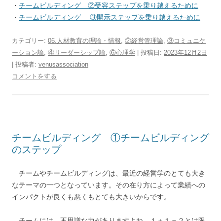
・
チームビルディング ②受容ステップを乗り越えるために
・
チームビルディング ③開示ステップを乗り越えるために
カテゴリー:
06.人材教育の理論・情報
,
②経営管理論
,
③コミュニケ
ーション論
,
④リーダーシップ論
,
⑥心理学
| 投稿日:
2023年12月2日
|
投稿者:
venusassociation
コメントをする
チームビルディング ①チームビルディング
のステップ
チームやチームビルディングは、最近の経営学のとても大き
なテーマの一つとなっています。その在り方によって業績への
インパクトが良くも悪くもとても大きいからです。
チームには、不思議な力がありますよね。１＋１＝２とは限