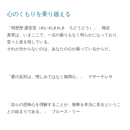
心のくもりを乗り越える
「明歴歴 露堂堂（めいれきれき ろどうどう）」 禅語
真実は、いまここで、一点の曇りもなく明らかになっており、
堂々と姿を現している。
それが分からないのは、あなたの心が曇っているからだ。
「愛の反対は、憎しみではなく無関心。」 マザーテレサ
「自らの恐怖心を理解することが、物事を本当に見るというこ
との始まりである。」 ブルース・リー