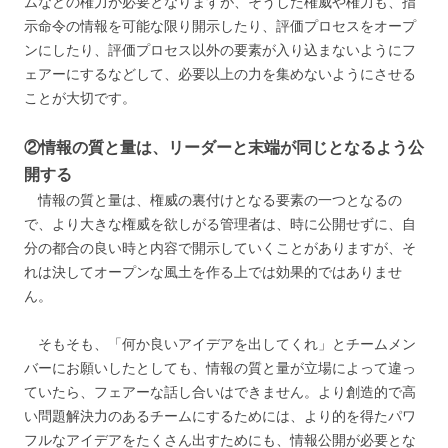
ムなどの権力が必要となりますが、そうした権威や権力も、指
示命令の情報を可能な限り開示したり、評価プロセスをオープ
ンにしたり、評価プロセス以外の要素が入り込まないようにフ
ェアーにするなどして、必要以上の力を集めないようにさせる
ことが大切です。
②情報の質と量は、リーダーと末端が同じとなるよう公
開する
情報の質と量は、権威の裏付けとなる要素の一つとなるの
で、より大きな権威を欲しがる管理者は、時に公開せずに、自
分の都合の良い時と内容で開示していくことがありますが、そ
れは決してオープンな風土を作る上では効果的ではありませ
ん。
そもそも、「何か良いアイデアを出してくれ」とチームメン
バーにお願いしたとしても、情報の質と量が立場によって違っ
ていたら、フェアーな話し合いはできません。より創造的で高
い問題解決力のあるチームにするためには、より的を得たパワ
フルなアイデアをたくさん出すためにも、情報公開が必要とな