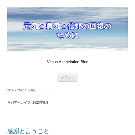
元気と勇気と信頼の回復の
ために
Venus Association Blog
コ
メニュー
ン
テ
ン
TOP
>
2023年
>
8月
ツ
へ
移
月別アーカイブ:
2023年8月
動
感謝と言うこと