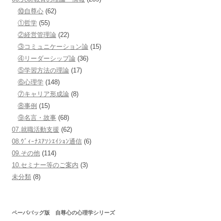
⑩自尊心
(62)
①哲学
(55)
②経営管理論
(22)
③コミュニケーション論
(15)
④リーダーシップ論
(36)
⑤学習方法の理論
(17)
⑥心理学
(148)
⑦キャリア形成論
(8)
⑧事例
(15)
⑨名言・故事
(68)
07.就職活動支援
(62)
08.ｳﾞｨｰﾅｽｱｿｼｴｲｼｮﾝ通信
(6)
09.その他
(114)
10.セミナー等のご案内
(3)
未分類
(8)
ペーパバッグ版 自尊心の心理学シリーズ