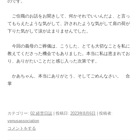
のです。
ご住職のお話をお聞きして、何かそれでいいんだよ、と言っ
てもらえたような気がして、許されたような気がして肩の荷が
下りた気がして涙が止まりませんでした。
今回の義母のご葬儀は、こうした、とても大切なことを私に
教えてくださった機会でもありました。本当に私は恵まれてお
り、ありがたいことだと感じ入った次第です。
かあちゃん、本当にありがとう、そしてごめんなさい。 合
掌
カテゴリー:
02.経営日誌
| 投稿日:
2023年8月6日
|
投稿者:
venusassociation
コメントをする