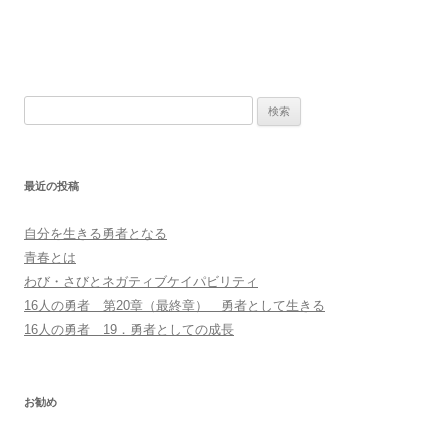
検
索
:
最近の投稿
自分を生きる勇者となる
青春とは
わび・さびとネガティブケイパビリティ
16人の勇者 第20章（最終章） 勇者として生きる
16人の勇者 19．勇者としての成長
お勧め