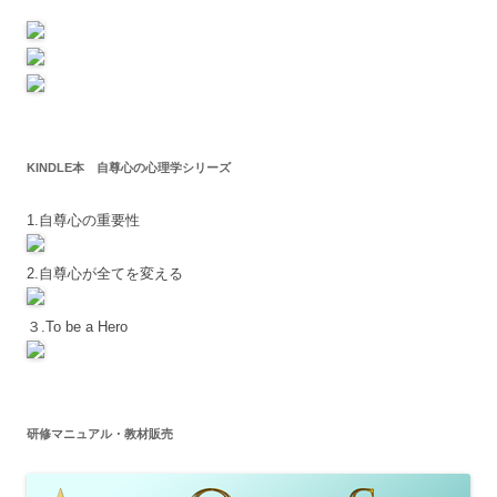
KINDLE本 自尊心の心理学シリーズ
1.自尊心の重要性
2.自尊心が全てを変える
３.To be a Hero
研修マニュアル・教材販売