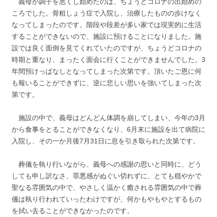
義母が調子を悪くし始めたのは、ちょうどコロナの出始めの
ころでした。骨粗しょう症で入院し、治療したものの歩けなく
なってしまったのです。階段や段差が多い家では現実的に生活
することができないので、施設に預けることになりました。施
設では良く面倒を見てくれていたのですが、ちょうどコロナの
時期と重なり、まったく面会に行くことができませんでした。3
年間預けっぱなしとなってしまった次第です。頂いたご恩に何
も報いることができずに、逆に悲しい思いを強いてしまった次
第です。
施設の中で、義母はどんどん体調を崩してしまい、今年の3月
から食事をとることができなくなり、6月末に施設を出て病院に
入院し、その一か月後7月31日に息を引き取られた次第です。
葬儀を執り行いながら、義母への感謝の思いと同時に、どう
しても申し訳なさ、罪悪感がぬぐい切れずに、とても穏やかで
聖なる雰囲気の中で、やさしく温かく癒される雰囲気の中で葬
儀は執り行われていったわけですが、何かもやもやとするもの
を拭い去ることができなかったのです。