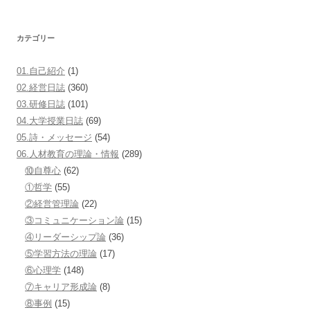
カテゴリー
01.自己紹介
(1)
02.経営日誌
(360)
03.研修日誌
(101)
04.大学授業日誌
(69)
05.詩・メッセージ
(54)
06.人材教育の理論・情報
(289)
⑩自尊心
(62)
①哲学
(55)
②経営管理論
(22)
③コミュニケーション論
(15)
④リーダーシップ論
(36)
⑤学習方法の理論
(17)
⑥心理学
(148)
⑦キャリア形成論
(8)
⑧事例
(15)