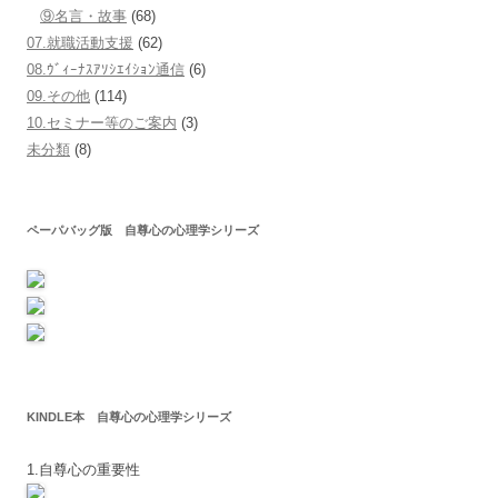
⑨名言・故事
(68)
07.就職活動支援
(62)
08.ｳﾞｨｰﾅｽｱｿｼｴｲｼｮﾝ通信
(6)
09.その他
(114)
10.セミナー等のご案内
(3)
未分類
(8)
ペーパバッグ版 自尊心の心理学シリーズ
KINDLE本 自尊心の心理学シリーズ
1.自尊心の重要性