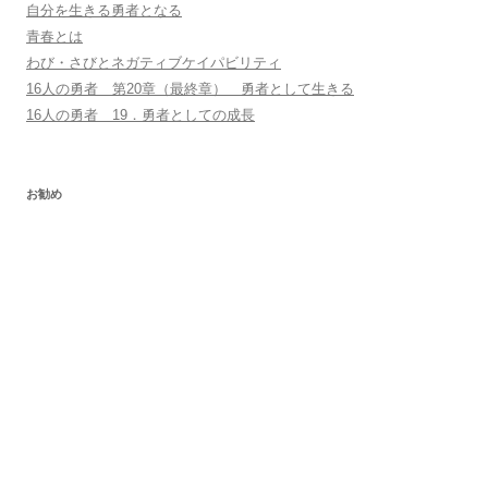
自分を生きる勇者となる
青春とは
わび・さびとネガティブケイパビリティ
16人の勇者 第20章（最終章） 勇者として生きる
16人の勇者 19．勇者としての成長
お勧め