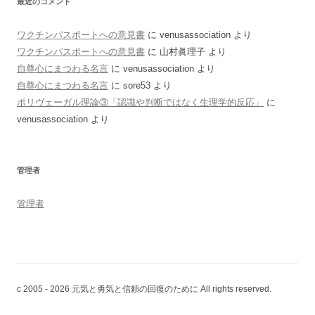
最近のコメント
ワクチンパスポートへの意見書
に
venusassociation
より
ワクチンパスポートへの意見書
に
山村眞理子
より
自尊心にまつわる名言
に
venusassociation
より
自尊心にまつわる名言
に
sore53
より
ポリヴェーガル理論③「認識や判断ではなく生理学的反応」
に
venusassociation
より
管理者
管理者
c 2005 - 2026 元気と勇気と信頼の回復のために All rights reserved.