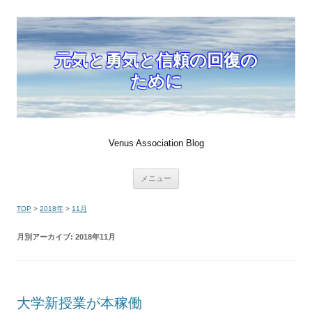
元気と勇気と信頼の回復の
ために
Venus Association Blog
コ
メニュー
ン
テ
ン
TOP
>
2018年
>
11月
ツ
へ
移
月別アーカイブ:
2018年11月
動
大学新授業が本稼働