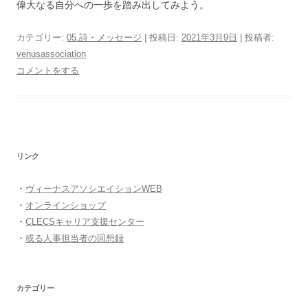
偉大なる自分への一歩を踏み出してみよう。
カテゴリー:
05.詩・メッセージ
| 投稿日:
2021年3月9日
|
投稿者:
venusassociation
コメントをする
リンク
・
ヴィーナスアソシエイションWEB
・
オンラインショップ
・
CLECSキャリア支援センター
・
或る人事担当者の回想録
カテゴリー