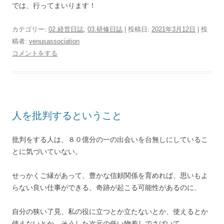
では、行ってまいります！
カテゴリー:
02.経営日誌
,
03.研修日誌
| 投稿日:
2021年3月12日
|
投
稿者:
venusassociation
コメントをする
人を批判するということ
批判をする人は、８０億分の一の出会いを台無しにしているこ
とに気づいていない。
せっかくご縁があって、豊かな信頼関係を育めれば、思いもよ
らない良い仕事ができる、奇跡が起こる可能性があるのに、
自分の狭い了見、私の役に立つとか立たないとか、使えるとか
使えないとか、そうした次元の低い物差しでさばいて、