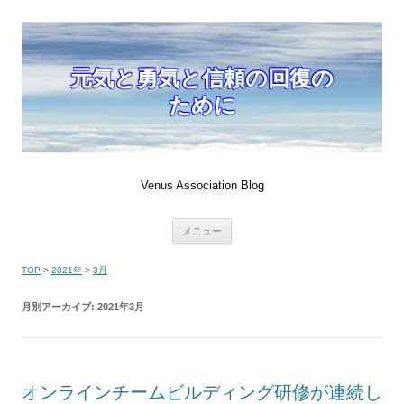
元気と勇気と信頼の回復の
ために
Venus Association Blog
コ
メニュー
ン
テ
ン
TOP
>
2021年
>
3月
ツ
へ
移
月別アーカイブ:
2021年3月
動
オンラインチームビルディング研修が連続し