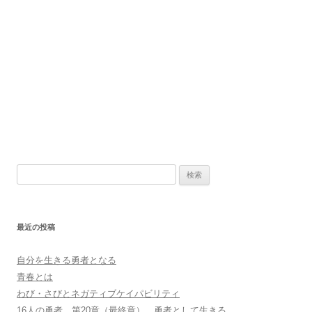
検
索
:
最近の投稿
自分を生きる勇者となる
青春とは
わび・さびとネガティブケイパビリティ
16人の勇者 第20章（最終章） 勇者として生きる