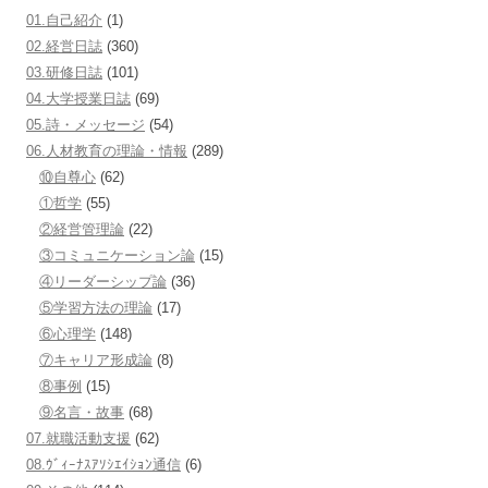
01.自己紹介
(1)
02.経営日誌
(360)
03.研修日誌
(101)
04.大学授業日誌
(69)
05.詩・メッセージ
(54)
06.人材教育の理論・情報
(289)
⑩自尊心
(62)
①哲学
(55)
②経営管理論
(22)
③コミュニケーション論
(15)
④リーダーシップ論
(36)
⑤学習方法の理論
(17)
⑥心理学
(148)
⑦キャリア形成論
(8)
⑧事例
(15)
⑨名言・故事
(68)
07.就職活動支援
(62)
08.ｳﾞｨｰﾅｽｱｿｼｴｲｼｮﾝ通信
(6)