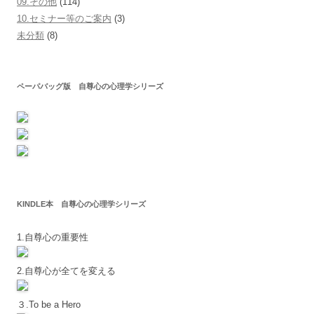
09.その他
(114)
10.セミナー等のご案内
(3)
未分類
(8)
ペーパバッグ版 自尊心の心理学シリーズ
KINDLE本 自尊心の心理学シリーズ
1.自尊心の重要性
2.自尊心が全てを変える
３.To be a Hero