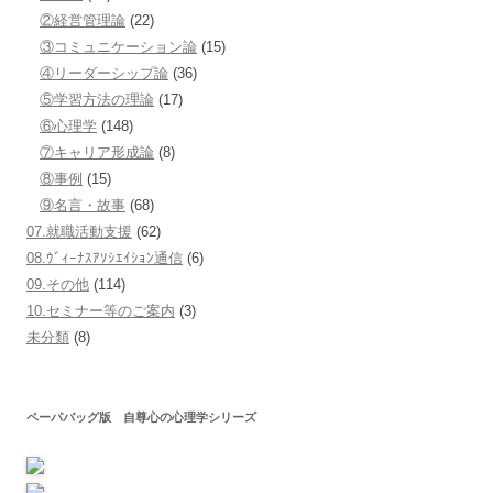
②経営管理論
(22)
③コミュニケーション論
(15)
④リーダーシップ論
(36)
⑤学習方法の理論
(17)
⑥心理学
(148)
⑦キャリア形成論
(8)
⑧事例
(15)
⑨名言・故事
(68)
07.就職活動支援
(62)
08.ｳﾞｨｰﾅｽｱｿｼｴｲｼｮﾝ通信
(6)
09.その他
(114)
10.セミナー等のご案内
(3)
未分類
(8)
ペーパバッグ版 自尊心の心理学シリーズ