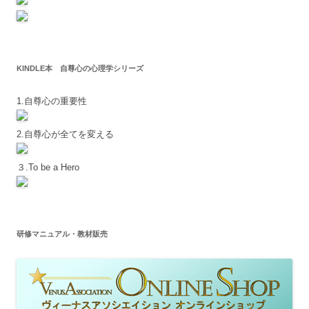
KINDLE本 自尊心の心理学シリーズ
1.自尊心の重要性
2.自尊心が全てを変える
３.To be a Hero
研修マニュアル・教材販売