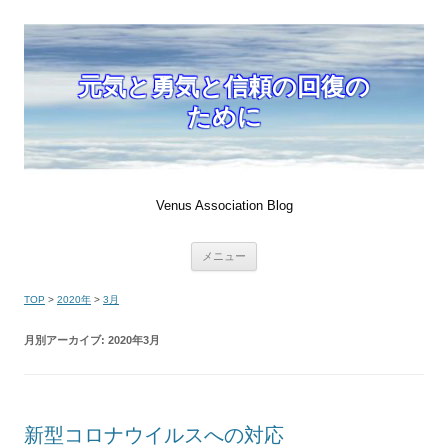
元気と勇気と信頼の回復の
ために
Venus Association Blog
コ
メニュー
ン
テ
ン
TOP
>
2020年
>
3月
ツ
へ
移
月別アーカイブ:
2020年3月
動
新型コロナウイルスへの対応