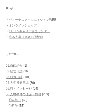
リンク
・
ヴィーナスアソシエイションWEB
・
オンラインショップ
・
CLECSキャリア支援センター
・
或る人事担当者の回想録
カテゴリー
01.自己紹介
(1)
02.経営日誌
(360)
03.研修日誌
(101)
04.大学授業日誌
(69)
05.詩・メッセージ
(54)
06.人材教育の理論・情報
(289)
⑩自尊心
(62)
①哲学
(55)