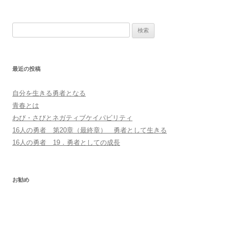
検
索
:
最近の投稿
自分を生きる勇者となる
青春とは
わび・さびとネガティブケイパビリティ
16人の勇者 第20章（最終章） 勇者として生きる
16人の勇者 19．勇者としての成長
お勧め