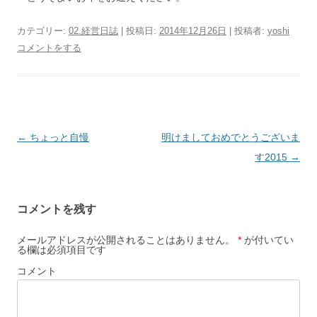
カテゴリー:
02.経営日誌
| 投稿日:
2014年12月26日
|
投稿者:
yoshi
コメントをする
投
←
ちょっと自慢
明けましておめでとうございま
稿
す2015
→
ナ
ビ
コメントを残す
ゲ
ー
メールアドレスが公開されることはありません。
*
が付いてい
る欄は必須項目です
シ
コメント
ョ
ン