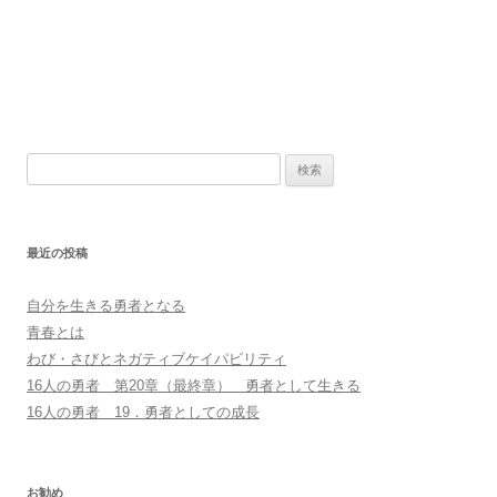
検
索
:
最近の投稿
自分を生きる勇者となる
青春とは
わび・さびとネガティブケイパビリティ
16人の勇者 第20章（最終章） 勇者として生きる
16人の勇者 19．勇者としての成長
お勧め