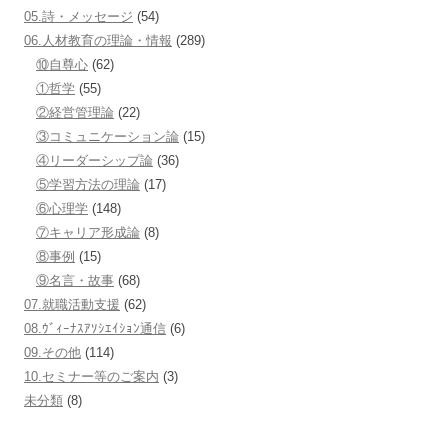
05.詩・メッセージ
(54)
06.人材教育の理論・情報
(289)
⑩自尊心
(62)
①哲学
(55)
②経営管理論
(22)
③コミュニケーション論
(15)
④リーダーシップ論
(36)
⑤学習方法の理論
(17)
⑥心理学
(148)
⑦キャリア形成論
(8)
⑧事例
(15)
⑨名言・故事
(68)
07.就職活動支援
(62)
08.ｳﾞｨｰﾅｽｱｿｼｴｲｼｮﾝ通信
(6)
09.その他
(114)
10.セミナー等のご案内
(3)
未分類
(8)