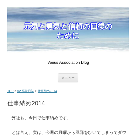
元気と勇気と信頼の回復の
ために
Venus Association Blog
コ
メニュー
ン
テ
ン
TOP
>
02.経営日誌
>
仕事納め2014
ツ
へ
移
仕事納め2014
動
弊社も、今日で仕事納めです。
とは言え、実は、今週の月曜から風邪をひいてしまってダウ