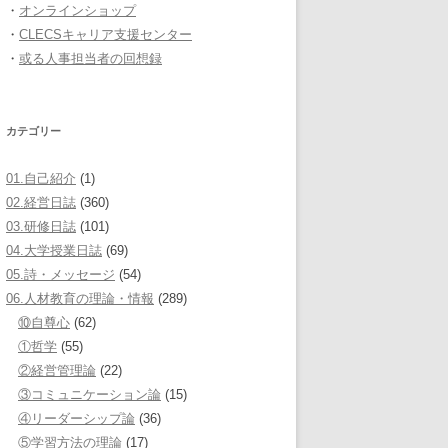
・
オンラインショップ
・
CLECSキャリア支援センター
・
或る人事担当者の回想録
カテゴリー
01.自己紹介
(1)
02.経営日誌
(360)
03.研修日誌
(101)
04.大学授業日誌
(69)
05.詩・メッセージ
(54)
06.人材教育の理論・情報
(289)
⑩自尊心
(62)
①哲学
(55)
②経営管理論
(22)
③コミュニケーション論
(15)
④リーダーシップ論
(36)
⑤学習方法の理論
(17)