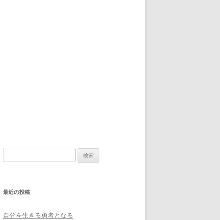
検
索
:
最近の投稿
自分を生きる勇者となる