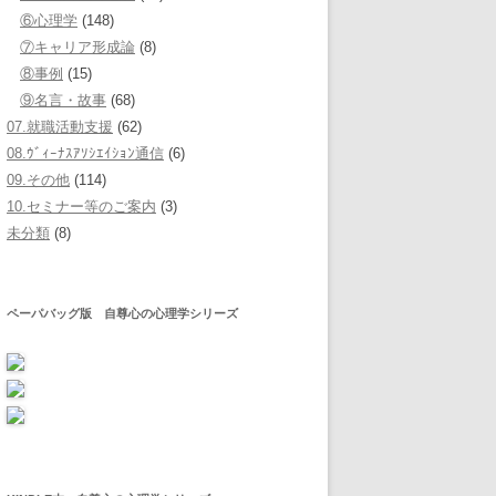
⑥心理学
(148)
⑦キャリア形成論
(8)
⑧事例
(15)
⑨名言・故事
(68)
07.就職活動支援
(62)
08.ｳﾞｨｰﾅｽｱｿｼｴｲｼｮﾝ通信
(6)
09.その他
(114)
10.セミナー等のご案内
(3)
未分類
(8)
ペーパバッグ版 自尊心の心理学シリーズ