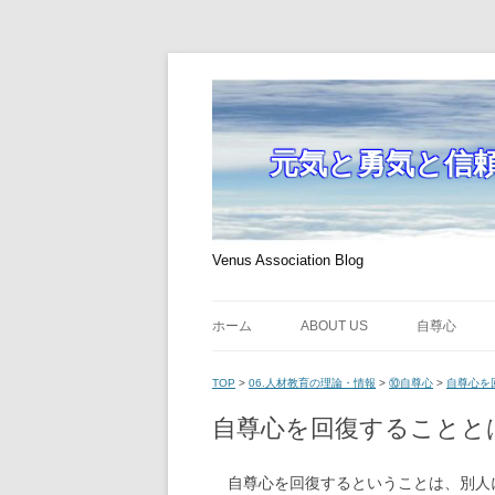
元気と勇気と信
Venus Association Blog
ホーム
ABOUT US
自尊心
TOP
>
06.人材教育の理論・情報
>
⑩自尊心
>
自尊心を
自尊心を回復することと
自尊心を回復するということは、別人