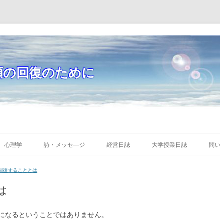
頼の回復のために
コ
ン
心理学
詩・メッセ―ジ
経営日誌
大学授業日誌
問
テ
ン
ツ
回復することとは
へ
移
動
は
になるということではありません。