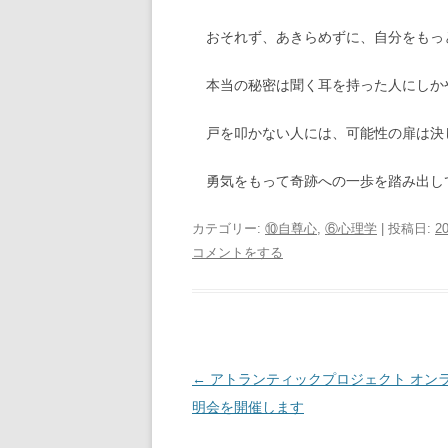
おそれず、あきらめずに、自分をもっ
本当の秘密は聞く耳を持った人にしか
戸を叩かない人には、可能性の扉は決
勇気をもって奇跡への一歩を踏み出し
カテゴリー:
⑩自尊心
,
⑥心理学
| 投稿日:
2
コメントをする
投
←
アトランティックプロジェクト オン
稿
明会を開催します
ナ