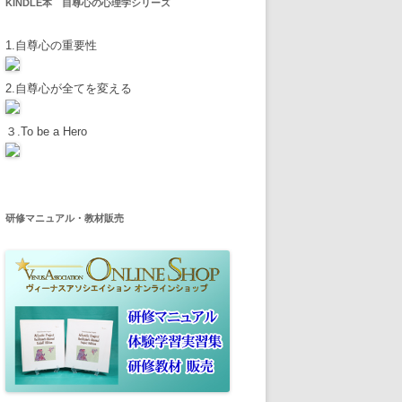
KINDLE本 自尊心の心理学シリーズ
1.自尊心の重要性
2.自尊心が全てを変える
３.To be a Hero
研修マニュアル・教材販売