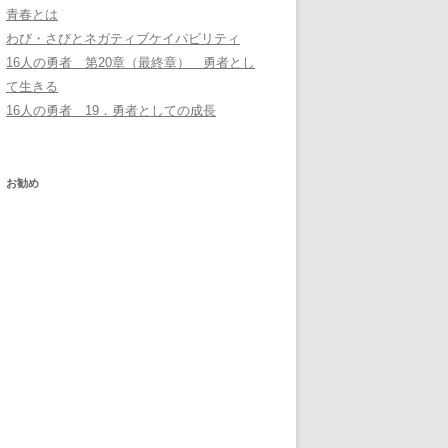
青春とは
わび・さびとネガティブケイパビリティ
16人の勇者 第20章（最終章） 勇者とし
て生きる
16人の勇者 19．勇者としての成長
お勧め