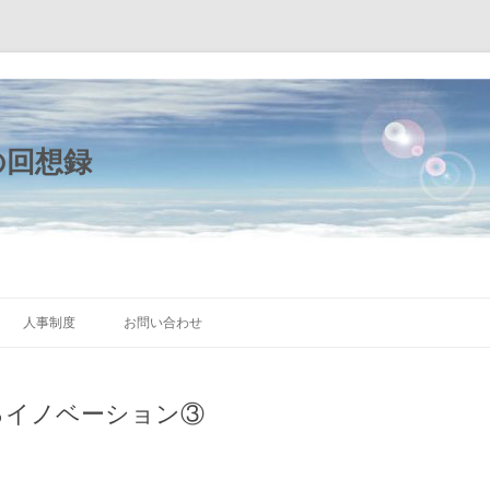
の回想録
コ
ン
人事制度
お問い合わせ
テ
ン
ツ
へ
ス
るイノベーション③
キ
ッ
プ