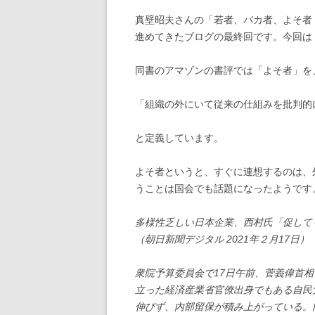
真壁昭夫さんの「若者、バカ者、よそ者
進めてきたブログの最終回です。今回は
同書のアマゾンの書評では「よそ者」を
「組織の外にいて従来の仕組みを批判的
と定義しています。
よそ者というと、すぐに連想するのは、
うことは国会でも話題になったようです
多様性乏しい日本企業、西村氏「促して
（朝日新聞デジタル 2021年２月17日）
衆院予算委員会で17日午前、菅義偉首
立った経済産業省官僚出身でもある自民
伸びず、内部留保が積み上がっている。