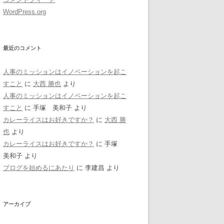
WordPress.org
最近のコメント
人事のミッションはイノベーションを起こ
すこと
に
大西 勝也
より
人事のミッションはイノベーションを起こ
すこと
に
手塚 美和子
より
カレーライスはお好きですか？
に
大西 勝
也
より
カレーライスはお好きですか？
に
手塚
美和子
より
ブログを始めるにあたり
に
李建昌
より
アーカイブ