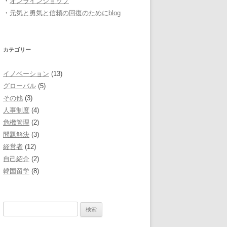
・
オンラインショップ
・
元気と勇気と信頼の回復のためにblog
カテゴリー
イノベーション
(13)
グローバル
(5)
その他
(3)
人事制度
(4)
危機管理
(2)
問題解決
(3)
経営者
(12)
自己紹介
(2)
韓国留学
(8)
検
索