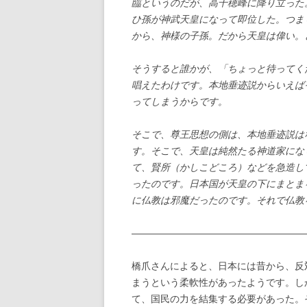
臨というのだが、高千穂峰に降り立った
ひ孫が神武天皇になって即位した。つま
から、神様の子孫。だから天皇は偉い。
そうすると誰かが、「ちょっと待ってく
唱えたわけです。本地垂迹説からいえば
ってしまうからです。
そこで、尊王思想の側は、本地垂迹説は
す。そこで、天皇は純然たる神道家にな
て、賢所（かしこどころ）などを急造し
ったのです。日本国が天皇の下にまとま
に仏教は邪魔だったのです。それで仏教
——————————————————
橋爪さんによると、日本には昔から、反
まうという柔軟性があったようです。し
て、国民の力を結集する必要があった。