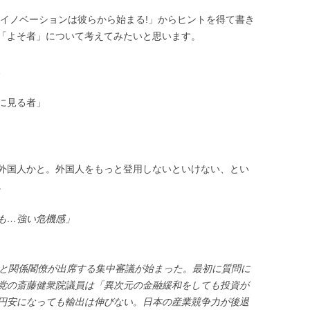
 イノベーションは彼らから始まる!」からヒントを得て書き
「よそ者」について考えてみたいと思います。
、
に見る者」
外国人かと。外国人をもっと登用しないといけない、とい
。
も…強い危機感」
相と関係閣僚が出席する集中審議が始まった。最初に質問に
党の斎藤健衆院議員は「異次元の金融緩和をしても投資が
円安になっても輸出は伸びない。日本の産業競争力が後退