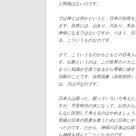
と関係はないのです。
では神とは何かというと、日本の自然を
ます。自然には、山あり、川あり、木あ
神体になるではないですか。つまり、日
る。こういうものなのです。
さて、こういうものがもともとの日本人
す。仏教というのは、この世界のメカニ
まりに知識が立派であるから尊敬に値す
活動のことです。自然現象（自然崇拝）
山、川は川なのです。
日本人は困った。困っていろいろ考えた
すが、平安時代の末になって、お坊さん
んなに区別して考えるのはやめましょう
菩薩が日本の民衆を救うために日本にや
ったのです。だから、神様の正体は仏様
ら神様を拝んだことになるのです」