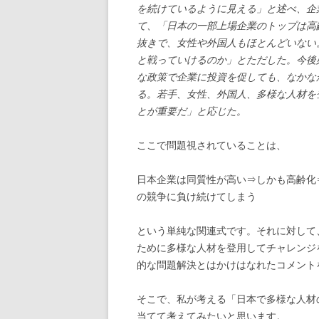
を続けているように見える」と述べ、企
て、「日本の一部上場企業のトップは高
抜きで、女性や外国人もほとんどいない
と戦っていけるのか」とただした。今後
な政策で企業に投資を促しても、なかな
る。若手、女性、外国人、多様な人材を
とが重要だ」と応じた。
ここで問題視されていることは、
日本企業は同質性が高い⇒しかも高齢化
の競争に負け続けてしまう
という単純な関連式です。それに対して
ために多様な人材を登用してチャレンジ
的な問題解決とはかけはなれたコメント
そこで、私が考える「日本で多様な人材
当てて考えてみたいと思います。