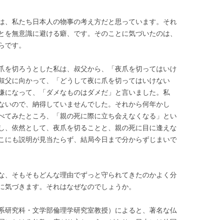
は、私たち日本人の物事の考え方だと思っています。それ
とを無意識に避ける癖、です。そのことに気づいたのは、
らです。
爪を切ろうとした私は、叔父から、「夜爪を切ってはいけ
叔父に向かって、「どうして夜に爪を切ってはいけない
嫌になって、「ダメなものはダメだ」と言いました。私
ないので、納得していませんでした。それから何年かし
べてみたところ、「親の死に際に立ち会えなくなる」とい
し、依然として、夜爪を切ることと、親の死に目に逢えな
こにも説明が見当たらず、結局今日まで分からずじまいで
な、そもそもどんな理由でずっと守られてきたのかよく分
に気づきます。それはなぜなのでしょうか。
系研究科・文学部倫理学研究室教授）によると、著名な仏