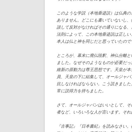
このような学説（本地垂迹説）は仏典の
ありません。どこにも書いていないし、
談して反対がなければその通りになる、
法則によって、この本地垂迹説は正しい
本人は仏と神を同じだと思っていたので
ところが、幕末に廃仏毀釈、神仏分離と
ました。なぜそのようなものが必要だっ
維新の原動力は尊王思想です。天皇が本
員、天皇の下に結集して、オールジャパ
抗しなければならない。こう説きました
常に説得力を持ちました。
さて、オールジャパンはいいとして、そ
者など、いろいろな人が言います。それ
『古事記』『日本書紀』を読みなさい。