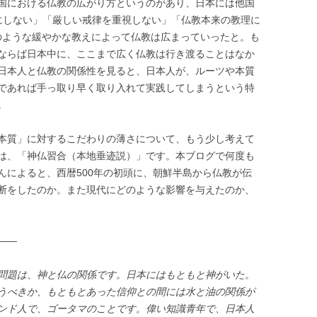
国における仏教の広がり方というのがあり、日本には他国
にしない」「厳しい戒律を重視しない」「仏教本来の教理に
のような緩やかな教えによって仏教は広まっていったと。も
ならば日本中に、ここまで広く仏教は行き渡ることはなか
日本人と仏教の関係性を見ると、日本人が、ルーツや本質
であれば手っ取り早く取り入れて実践してしまうという特
。
本質」に対するこだわりの薄さについて、もう少し考えて
は、「神仏習合（本地垂迹説）」です。本ブログで何度も
んによると、西暦500年の初頭に、朝鮮半島から仏教が伝
断をしたのか。また現代にどのような影響を与えたのか、
——
問題は、神と仏の関係です。日本にはもともと神がいた。
うべきか、もともとあった信仰との間には水と油の関係が
ンド人で、ゴータマのことです。偉い知識青年で、日本人