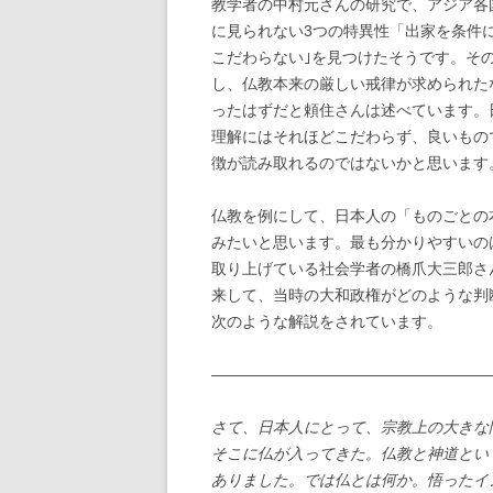
教学者の中村元さんの研究で、アジア各
に見られない3つの特異性「出家を条件
こだわらない｣を見つけたそうです。そ
し、仏教本来の厳しい戒律が求められた
ったはずだと頼住さんは述べています。
理解にはそれほどこだわらず、良いもの
徴が読み取れるのではないかと思います
仏教を例にして、日本人の「ものごとの
みたいと思います。最も分かりやすいの
取り上げている社会学者の橋爪大三郎さ
来して、当時の大和政権がどのような判
次のような解説をされています。
——————————————————
さて、日本人にとって、宗教上の大きな
そこに仏が入ってきた。仏教と神道とい
ありました。では仏とは何か。悟ったイ