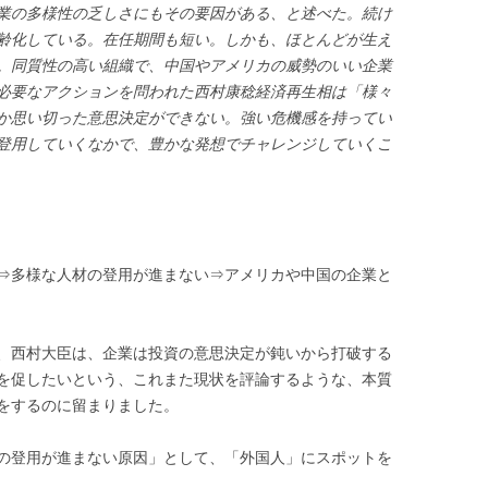
業の多様性の乏しさにもその要因がある、と述べた。続け
齢化している。在任期間も短い。しかも、ほとんどが生え
。同質性の高い組織で、中国やアメリカの威勢のいい企業
必要なアクションを問われた西村康稔経済再生相は「様々
か思い切った意思決定ができない。強い危機感を持ってい
登用していくなかで、豊かな発想でチャレンジしていくこ
⇒多様な人材の登用が進まない⇒アメリカや中国の企業と
、西村大臣は、企業は投資の意思決定が鈍いから打破する
を促したいという、これまた現状を評論するような、本質
をするのに留まりました。
の登用が進まない原因」として、「外国人」にスポットを