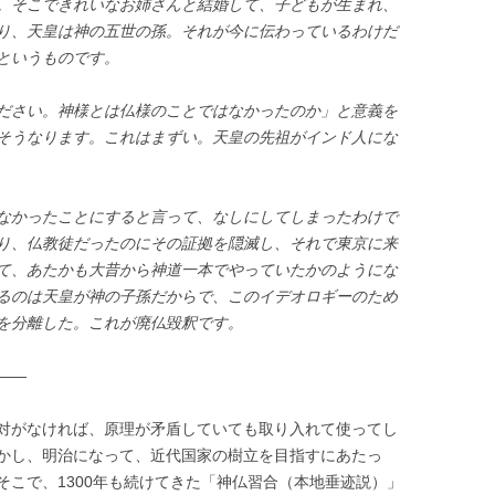
。そこできれいなお姉さんと結婚して、子どもが生まれ、
り、天皇は神の五世の孫。それが今に伝わっているわけだ
というものです。
ださい。神様とは仏様のことではなかったのか」と意義を
そうなります。これはまずい。天皇の先祖がインド人にな
なかったことにすると言って、なしにしてしまったわけで
り、仏教徒だったのにその証拠を隠滅し、それで東京に来
て、あたかも大昔から神道一本でやっていたかのようにな
るのは天皇が神の子孫だからで、このイデオロギーのため
を分離した。これが廃仏毀釈です。
——
対がなければ、原理が矛盾していても取り入れて使ってし
かし、明治になって、近代国家の樹立を目指すにあたっ
そこで、1300年も続けてきた「神仏習合（本地垂迹説）」