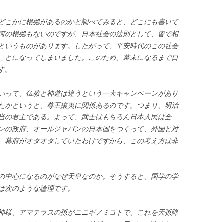
どこかに根拠があるのかと調べてみると、どこにも書いて
何の根拠もないのですが、日本社会の法則として、皆で相
というものがあります。したがって、平安時代のこの社会
ことになってしまいました。このため、幕末になるまで日
す。
いって、仏教と神道は違うという一大キャンペーンがあり
たかというと、尊王攘夷に関係あるのです。つまり、明治
当の君主である。よって、武士はもちろん日本人民は全
ンの政府、オールジャパンの日本国をつくって、外国と対
。幕府がオタオタしていたわけですから、この考え方は非
の中心になるのがなぜ天皇なのか。そうすると、国学の学
は次のような論理です。
神様、アマテラスの孫がニニギノミコトで、これを天孫降