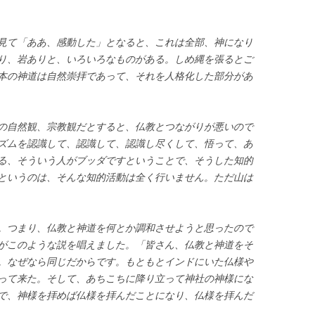
見て「ああ、感動した」となると、これは全部、神になり
り、岩ありと、いろいろなものがある。しめ縄を張るとご
本の神道は自然崇拝であって、それを人格化した部分があ
の自然観、宗教観だとすると、仏教とつながりが悪いので
ズムを認識して、認識して、認識し尽くして、悟って、あ
る、そういう人がブッダですということで、そうした知的
というのは、そんな知的活動は全く行いません。ただ山は
。つまり、仏教と神道を何とか調和させようと思ったので
がこのような説を唱えました。「皆さん、仏教と神道をそ
。なぜなら同じだからです。もともとインドにいた仏様や
って来た。そして、あちこちに降り立って神社の神様にな
で、神様を拝めば仏様を拝んだことになり、仏様を拝んだ