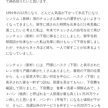
て締め括りたいと思います。
1991年の12月になり、どんどん気温が下がって氷点下になり、
シンリム（新林）洞のチョンさん家からの通学がいよいよきつ
くなってきました。留学に残された時間を出来るだけ有意義に
過ごしたいと考えた私は、年末でチョンさんの自宅を出て再び
シンチョン（新村）の下宿に移ることにしました。留学当初、
韓国語が出来なかった私は先輩に助けもらって下宿を探しまし
たが、それから８ヶ月ほど経ち、一人で探すことが出来るよう
になっていました。
シンチョン（新村）には、門塀にハスク（下宿）と表示された
レンガ造り戸建の家がたくさんありました。最初の下宿の位置
から、もっと延世大学に近い付近を中心に、ハスク（下宿）と
表示された家を一軒ずつ訪ね、部屋を見せてもらい、下宿費を
確認して回りました。下宿費は、食事＋洗濯＋掃除込みで、ト
ㇰパン（独房）と呼ばれる一人部屋が最も高く1ヶ月25万ウォ
ン程したと思います。パンヂハ（半地下）になると値段が下が
り、さらに、洗濯以外のサービスを外すと一ヵ月20万ウォンを