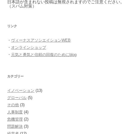
日本語が含まれない投稿は無視されますのでご注意ください。
（スパム対策）
リンク
・
ヴィーナスアソシエイションWEB
・
オンラインショップ
・
元気と勇気と信頼の回復のためにblog
カテゴリー
イノベーション
(13)
グローバル
(5)
その他
(3)
人事制度
(4)
危機管理
(2)
問題解決
(3)
経営者
(12)