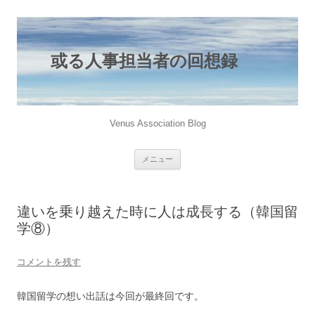
或る人事担当者の回想録
Venus Association Blog
コ
メニュー
ン
テ
ン
ツ
へ
違いを乗り越えた時に人は成長する（韓国留
ス
キ
学⑧）
ッ
プ
コメントを残す
韓国留学の想い出話は今回が最終回です。