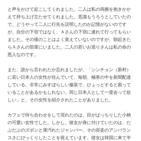
と声をかけて起こしてくれました。二人は私の両腕を抱きかか
えて持ち上げ立たせてくれました。意識もうろうとしていたの
で、どうやって二人に行先を説明したのか記憶がないのです
が、自分の下宿ではなく、Ａさんの下宿に連れて行ってもらい
ました。その後のことはよく覚えていないのですが、朝起きた
らＡさんの部屋にいました。二人の若いお巡りさんは私の命の
恩人なのです。
また、誰から言われたか忘れましたが、「シンチョン（新村）
に若い日本人の女性が住んでいて、毎朝、極寒の中を新聞配達
している。非常にみすぼらしい服装で、ひょっとすると困って
いることがあるかもしれない。同じ日本人として一度会って欲
しい」と、その女性を紹介されたことがありました。
カフェで待ち合わせをして現れたのは、目がぱっちりした小柄
の可愛い女性でした。しかし、彼女が身に付けていたのは、だ
ぶだぶのズボンと薄汚れたジャンパー。その容姿のアンバラン
スさにびっくりしたことを覚えています。彼女は韓国に来て半