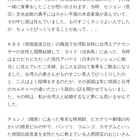
一緒に食事をしたことが想い出されます。当時、セジョン（世
宗）文化会館の裏手には小さい平屋の木造家屋が並んでいて、
その中に彼は住んでいました。ものすごくカッコよい人でした
が、ちょっとびっくりすることがあって。。。
ＫＢＳ（韓国放送公社）の職員で台湾駐在時に台湾人アナウン
サーの女性と国際結婚して、ヨイド（汝矣島）にあった、当時
はまだピカピカだった現代アパート（日本のマンションに相
当）に住んでいたご夫婦。お二人を訪ねて食事をご馳走になり
ました。台湾人の奥さんがものすごい美人でびっくりしたの
と、二人はよく喧嘩をするのだが、その原因は常に韓国と台湾
のカルチャーの違いだという面白い話を聞かせてもらいまし
た。その時は、私が台湾人と結婚するなど夢にも思いませんで
した。
チョンノ（鐘路）にあった有名な映画館、ピカデリー劇場の向
かいの雑居ビルの中で、パンソリ、コムンゴ、カヤグムといっ
た韓国伝統音楽を女性たちに教えている人間国宝のおじいさん