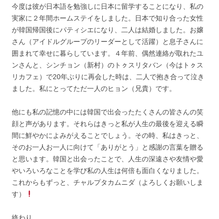
今度は彼が日本語を勉強しに日本に留学することになり、私の
実家に２年間ホームステイをしました。日本で知り合った女性
が韓国帰国後にパティシエになり、二人は結婚しました。お嬢
さん（アイドルグループのリーダーとして活躍）と息子さんに
囲まれて幸せに暮らしています。４年前、偶然連絡が取れたユ
ンさんと、シンチョン（新村）のトㇰスリタバン（今はトㇰス
リカフェ）で20年ぶりに再会した時は、二人で抱き合って泣き
ました。私にとってただ一人のヒョン（兄貴）です。
他にも私の記憶の中には韓国で出会ったたくさんの皆さんの笑
顔と声があります。それらはきっと私が人生の最後を迎える瞬
間に鮮やかによみがえることでしょう。その時、私はきっと、
そのお一人お一人に向けて「ありがとう」と感謝の言葉を贈る
と思います。韓国と出会ったことで、人生の深遠さや友情や愛
やいろいろなことを学び私の人生は何倍も面白くなりました。
これからもずっと、チャルプタカムニダ（よろしくお願いしま
す）
終わり