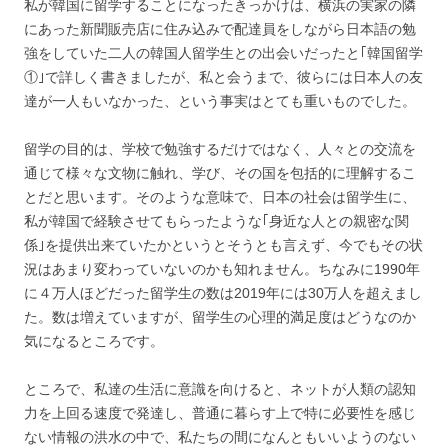
私が韓国に留学することになったきっかけは、横浜の実家の隣
にあった新聞販売店に住み込みで配達員をしながら日本語の勉
強をしていた二人の韓国人留学生との出会いだったと｢韓国留学
①｣で詳しく書きましたが、私と会うまで、彼らには日本人の友
達が一人もいなかった、という事実はとても重いものでした。
留学の目的は、学校で勉強するだけではなく、人々との交流を
通じて様々な文物に触れ、学び、その国を包括的に理解するこ
とだと思います。そのような意味で、日本の社会は留学生に、
私が韓国で経験させてもらったような｢身近な人との親密な関
係｣を提供出来ていたかというとそうとも言えず、今でもその状
況はあまり変わっていないのかも知れません。ちなみに1990年
に４万人ほどだった留学生の数は2019年には30万人を超えまし
た。数は増えていますが、留学生の心理的満足度はどうなのか
気になるところです。
ところで、私達の生活に意識を向けると、ネットが人類の認知
力を上回る速度で発達し、普通に暮らす上で特に必要性を感じ
ない情報の洪水の中で、私たちの間になんともいいようのない