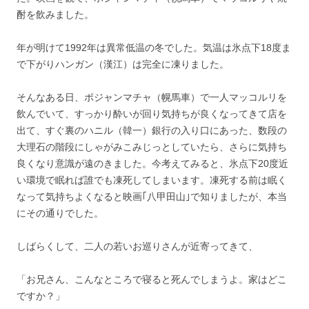
酎を飲みました。
年が明けて1992年は異常低温の冬でした。気温は氷点下18度ま
で下がりハンガン（漢江）は完全に凍りました。
そんなある日、ポジャンマチャ（幌馬車）で一人マッコルリを
飲んでいて、すっかり酔いが回り気持ちが良くなってきて店を
出て、すぐ裏のハニル（韓一）銀行の入り口にあった、数段の
大理石の階段にしゃがみこみじっとしていたら、さらに気持ち
良くなり意識が遠のきました。今考えてみると、氷点下20度近
い環境で眠れば誰でも凍死してしまいます。凍死する前は眠く
なって気持ちよくなると映画｢八甲田山｣で知りましたが、本当
にその通りでした。
しばらくして、二人の若いお巡りさんが近寄ってきて、
「お兄さん、こんなところで寝ると死んでしまうよ。家はどこ
ですか？」