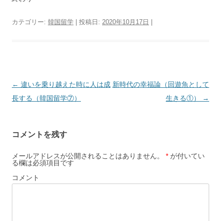
カテゴリー:
韓国留学
| 投稿日:
2020年10月17日
|
投
←
違いを乗り越えた時に人は成
新時代の幸福論（回遊魚として
稿
長する（韓国留学⑦）
生きる①）
→
ナ
ビ
コメントを残す
ゲ
ー
メールアドレスが公開されることはありません。
*
が付いてい
る欄は必須項目です
シ
コメント
ョ
ン