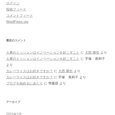
ログイン
投稿フィード
コメントフィード
WordPress.org
最近のコメント
人事のミッションはイノベーションを起こすこと
に
大西 勝也
より
人事のミッションはイノベーションを起こすこと
に
手塚 美和子
より
カレーライスはお好きですか？
に
大西 勝也
より
カレーライスはお好きですか？
に
手塚 美和子
より
ブログを始めるにあたり
に
李建昌
より
アーカイブ
2021年2月