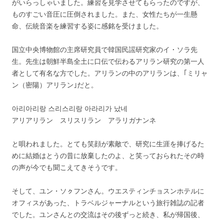
がいらっしゃいました。練習を見学させてもらったのですが、
ものすごい音圧に圧倒されました。また、女性たちが一生懸
命、伝統音楽を練習する姿に感銘を受けました。
国立中央博物館の主席研究員で韓国民謡研究家のイ・ソラ先
生。先生は朝鮮半島全土に口伝で伝わるアリラン研究の第一人
者として有名な方でした。アリランの中のアリランは、｢ミリャ
ン（密陽）アリラン｣だと。
아리아리랑 스리스리랑 아라리가 났네
アリアリラン スリスリラン アラリガナンネ
と唄われました。とても笑顔が素敵で、研究に生涯を捧げるた
めに結婚はとうの昔に放棄したのよ、と笑っておられたその時
の声が今でも聞こえてきそうです。
そして、ユン・ソㇰフンさん。ウエスティンチョスンホテルに
オフィスがあった、トラベルジャーナルという旅行雑誌の記者
でした。ユンさんとの交流はその後ずっと続き、私が帰国後、