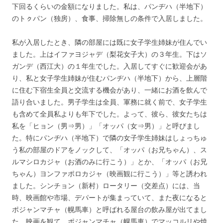
下回るくらいの金額になりました。私は、パンヂハ（半地下）
のトㇰパン（独房）、食事、掃除無しの条件で入居しました。
私が入居したとき、隣の部屋には既に女子学生姉妹が住んでい
ました。上はイファヨジャデ（梨花女子大）の３年生。下はソ
ガンデ（西江大）の１年生でした。入居してすぐに歓迎会があ
り、私と女子学生姉妹が住むパンヂハ（半地下）から、上層階
に住む下宿生全員と交流する機会があり、一緒にお酒を飲んで
語り合いました。男子学生は全員、軍務に就く前で、女子学生
も含めて全員私よりも年下でした。よって、彼ら、彼女たちは
私を「ヒョン（男⇒男）」「オッパ（女⇒男）」と呼びまし
た。特にパンヂハ（半地下）で隣の女子学生姉妹はしょっちゅ
う私の部屋のドアをノックして、「オッパ（お兄ちゃん）、ス
ルマシロカジャ（お酒のみに行こう）」とか、「オッパ（お兄
ちゃん）ヨンファポロカジャ（映画観に行こう）」等と誘われ
ました。シンチョン（新村）ロータリー（交差点）には、当
時、映画館や市場、デパートが集まっていて、また夜になると
ポジャンマチャ（幌馬車）と呼ばれる屋台の飲み屋が出てまし
た。映画を観て、ポジャンマチャ（幌馬車）でマッコルリや焼